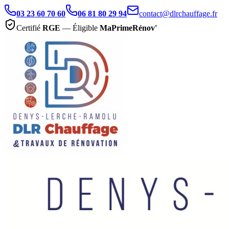
03 23 60 70 60
06 81 80 29 94
contact@dlrchauffage.fr
Certifié
RGE
— Éligible
MaPrimeRénov'