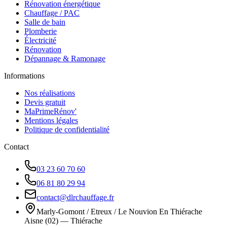
Rénovation énergétique
Chauffage / PAC
Salle de bain
Plomberie
Électricité
Rénovation
Dépannage & Ramonage
Informations
Nos réalisations
Devis gratuit
MaPrimeRénov'
Mentions légales
Politique de confidentialité
Contact
03 23 60 70 60
06 81 80 29 94
contact@dlrchauffage.fr
Marly-Gomont / Etreux / Le Nouvion En Thiérache
Aisne (02) — Thiérache