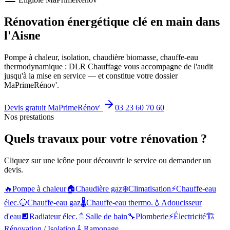
Rénovation énergétique
clé en main
dans
l'Aisne
Pompe à chaleur, isolation, chaudière biomasse, chauffe-eau
thermodynamique : DLR Chauffage vous accompagne de l'audit
jusqu'à la mise en service — et constitue votre dossier
MaPrimeRénov'.
Devis gratuit MaPrimeRénov'
03 23 60 70 60
Nos prestations
Quels travaux pour votre rénovation ?
Cliquez sur une icône pour découvrir le service ou demander un
devis.
🔥
Pompe à chaleur
🏠
Chaudière gaz
❄️
Climatisation
⚡
Chauffe-eau
élec.
🔵
Chauffe-eau gaz
🌡️
Chauffe-eau thermo.
💧
Adoucisseur
d'eau
🔲
Radiateur élec.
🚿
Salle de bain
🔧
Plomberie
⚡
Électricité
🏗️
Rénovation / Isolation
🧹
Ramonage