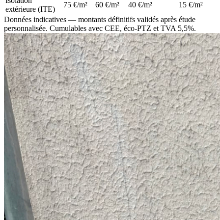
Isolation
75 €/m²
60 €/m²
40 €/m²
15 €/m²
extérieure (ITE)
Données indicatives — montants définitifs validés après étude
personnalisée. Cumulables avec CEE, éco-PTZ et TVA 5,5%.