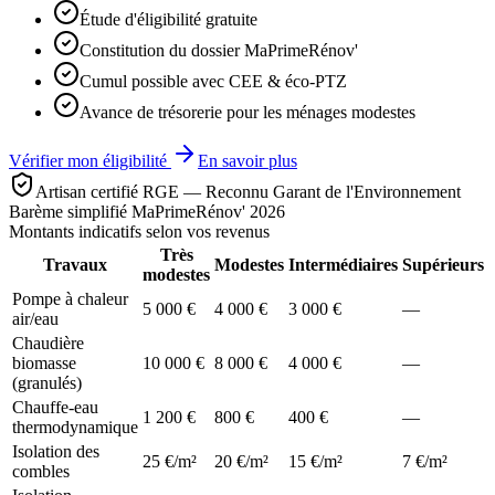
Étude d'éligibilité gratuite
Constitution du dossier MaPrimeRénov'
Cumul possible avec CEE & éco-PTZ
Avance de trésorerie pour les ménages modestes
Vérifier mon éligibilité
En savoir plus
Artisan certifié RGE — Reconnu Garant de l'Environnement
Barème simplifié MaPrimeRénov' 2026
Montants indicatifs selon vos revenus
Très
Travaux
Modestes
Intermédiaires
Supérieurs
modestes
Pompe à chaleur
5 000 €
4 000 €
3 000 €
—
air/eau
Chaudière
biomasse
10 000 €
8 000 €
4 000 €
—
(granulés)
Chauffe-eau
1 200 €
800 €
400 €
—
thermodynamique
Isolation des
25 €/m²
20 €/m²
15 €/m²
7 €/m²
combles