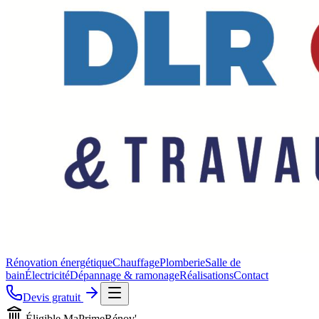
Rénovation énergétique
Chauffage
Plomberie
Salle de
bain
Électricité
Dépannage & ramonage
Réalisations
Contact
Devis gratuit
Éligible MaPrimeRénov'