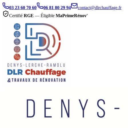
03 23 60 70 60
06 81 80 29 94
contact@dlrchauffage.fr
Certifié
RGE
— Éligible
MaPrimeRénov'