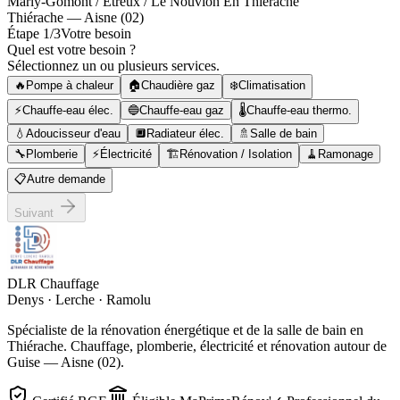
Marly-Gomont / Etreux / Le Nouvion En Thiérache
Thiérache — Aisne (02)
Étape
1
/3
Votre besoin
Quel est votre besoin ?
Sélectionnez un ou plusieurs services.
🔥
Pompe à chaleur
🏠
Chaudière gaz
❄️
Climatisation
⚡
Chauffe-eau élec.
🔵
Chauffe-eau gaz
🌡️
Chauffe-eau thermo.
💧
Adoucisseur d'eau
🔲
Radiateur élec.
🚿
Salle de bain
🔧
Plomberie
⚡
Électricité
🏗️
Rénovation / Isolation
🧹
Ramonage
📋
Autre demande
Suivant
DLR Chauffage
Denys · Lerche · Ramolu
Spécialiste de la rénovation énergétique et de la salle de bain en
Thiérache. Chauffage, plomberie, électricité et rénovation autour de
Guise — Aisne (02).