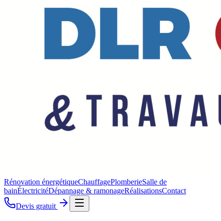
Rénovation énergétique
Chauffage
Plomberie
Salle de
bain
Électricité
Dépannage & ramonage
Réalisations
Contact
Devis gratuit